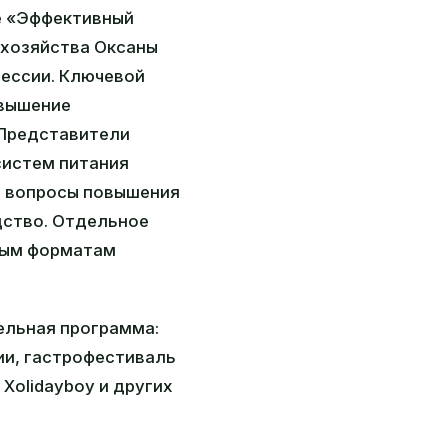
е «Эффективный
 хозяйства Оксаны
сессии. Ключевой
овышение
 Представители
систем питания
, вопросы повышения
дство. Отдельное
ным форматам
ельная программа:
ии, гастрофестиваль
Xolidayboy и других