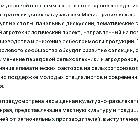
м деловой программы станет пленарное заседани
стратегии успеха» с участием Министра сельского
руглые столы, панельные дискуссии, тематические 
 агротехнологический проект, направленный на п
ниеводства и снижение себестоимости продукции.
раслевого сообщества обсудят развитие селекции, 
рименение передовой сельхозтехники и агродронов
ияние климатических факторов на сельхозпроизво
ено поддержке молодых специалистов и современ
я.
й предусмотрена насыщенная культурно-развлекат
края, представляющие местную культуру и традиц
ией от региональных производителей, выступления 