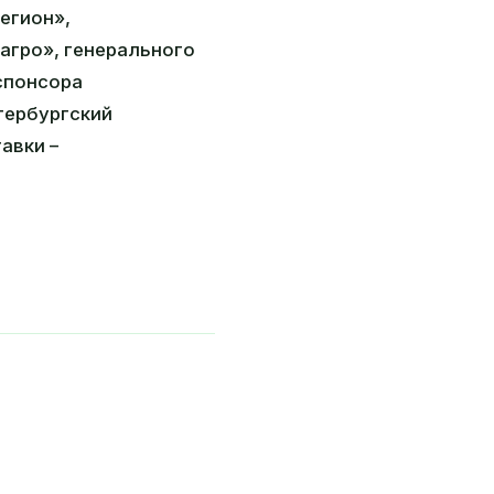
егион»,
агро», генерального
спонсора
тербургский
авки –