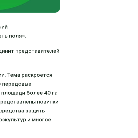
ний
нь поля».
динит представителей
ии. Тема раскроется
е передовые
 площади более 40 га
 представлены новинки
 средства защиты
озкультур и многое