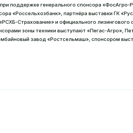
при поддержке генерального спонсора «ФосАгро-Р
сора «Россельхозбанк», партнёра выставки ГК «Рус
«РСХБ-Страхование» и официального лизингового 
нсорами зоны техники выступают «Пегас-Агро», Пе
омбайновый завод «Ростсельмаш», спонсором выст